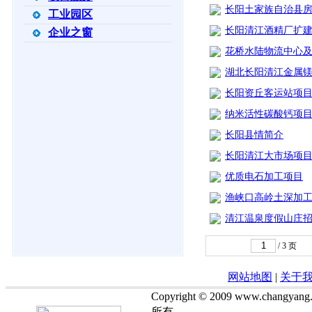
长阳土家族自治县房
工业园区
长阳清江酒精厂扩
企业之窗
花桥水陆物流中心
湖北长阳清江金属
长阳资丘客运站项
纳米活性碳酸钙项
长阳县情简介
长阳清江大市场项
优质电石加工项目
渔峡口高岭土深加
清江温泉度假山庄
/
3
页
网站地图
|
关于
Copyright © 2009 www.chan
所有