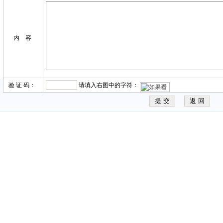
内 容
验 证 码：
请填入右图中的字符：