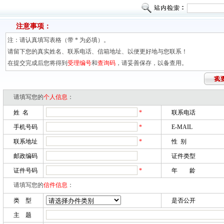
注意事项：
注：请认真填写表格（带 * 为必填）。
请留下您的真实姓名、联系电话、信箱地址、以便更好地与您联系！
在提交完成后您将得到
受理编号
和
查询码
，请妥善保存，以备查用。
请填写您的
个人信息
：
姓 名
*
联系电话
手机号码
*
E-MAIL
联系地址
*
性 别
邮政编码
证件类型
证件号码
*
年 龄
请填写您的
信件信息
：
类 型
是否公开
主 题