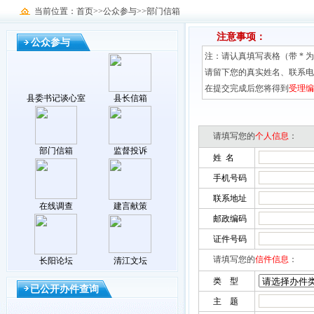
当前位置：首页>>公众参与>>部门信箱
注意事项：
公众参与
注：请认真填写表格（带 * 
请留下您的真实姓名、联系电
在提交完成后您将得到
受理编
县委书记谈心室
县长信箱
请填写您的
个人信息
：
部门信箱
监督投诉
姓 名
手机号码
联系地址
在线调查
建言献策
邮政编码
证件号码
请填写您的
信件信息
：
长阳论坛
清江文坛
类 型
已公开办件查询
主 题