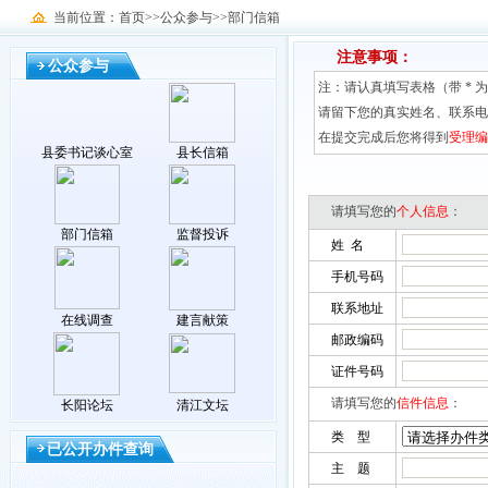
当前位置：首页>>公众参与>>部门信箱
注意事项：
公众参与
注：请认真填写表格（带 * 
请留下您的真实姓名、联系电
在提交完成后您将得到
受理编
县委书记谈心室
县长信箱
请填写您的
个人信息
：
部门信箱
监督投诉
姓 名
手机号码
联系地址
在线调查
建言献策
邮政编码
证件号码
请填写您的
信件信息
：
长阳论坛
清江文坛
类 型
已公开办件查询
主 题