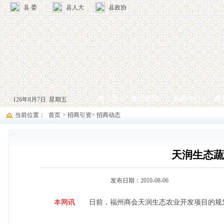
县 委
县人大
县政协
首 页
走进长阳
新闻中心
政
126年8月7日 星期五
当前位置：
首页
>
招商引资
>
招商动态
天润生态蔬
发布日期：2010-08-06
本网讯
日前，福州商会天润生态农业开发项目的规划