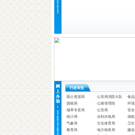
行政审批
·
国土资源局
·
公安局消防大队
·
食品
·
国税局
·
公路管理段
·
环境
·
烟草专卖局
·
公安局
·
安全
·
统计局
·
水利水电局
·
港航
·
气象局
·
文化体育局
·
卫生
·
教育局
·
地方税务局
·
建设