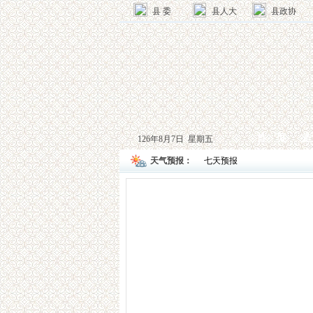
县 委
县人大
县政协
首 页
走
126年8月7日 星期五
天气预报：
宣传贯彻《中国农村扶贫开发纲要（2011－