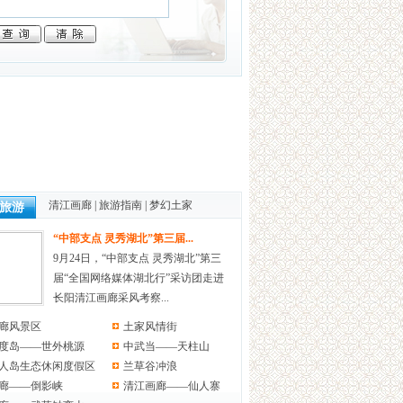
清江画廊
|
旅游指南
|
梦幻土家
旅游
“中部支点 灵秀湖北”第三届...
9月24日，“中部支点 灵秀湖北”第三
届“全国网络媒体湖北行”采访团走进
长阳清江画廊采风考察...
廊风景区
土家风情街
0度岛——世外桃源
中武当——天柱山
人岛生态休闲度假区
兰草谷冲浪
廊——倒影峡
清江画廊——仙人寨