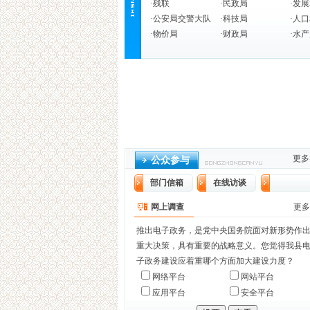
·
残联
·
民政局
·
发展
·
公安局交警大队
·
科技局
·
人口
·
物价局
·
财政局
·
水产
更多
公众参与
部门信箱
在线访谈
网上调查
更多
推出电子政务，是党中央国务院面对新形势作
重大决策，具有重要的战略意义。您觉得我县
子政务建设应着重哪个方面加大建设力度？
网络平台
网站平台
应用平台
安全平台