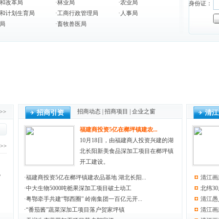
和改革局
·
林业局
·
农业局
身份证：
和计划生育局
·
工商行政管理局
·
人事局
局
·
畜牧兽医局
招商动态
|
招商项目
|
企业之窗
>>
招商引资
清江
福建商投资5亿在榔坪镇建农...
10月18日，由福建商人投资兴建的湖
>>
北长阳新美食品深加工项目在榔坪镇
开工建设。
出
电
·
福建商投资5亿在榔坪镇建农品基地 湖北长阳...
清江画
·
中大生物5000吨栀果深加工项目破土动工
北纬3
·
粤鄂牵手共建“鄂西圈” 岭南集团一百亿元开...
清江愚
·
“番茄酱”蔬菜深加工项目落户贺家坪镇
清江画