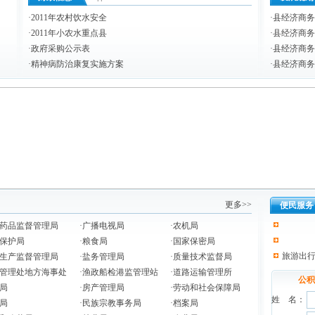
·
2011年农村饮水安全
·
县经济商务
·
2011年小农水重点县
·
县经济商务
·
政府采购公示表
·
县经济商务和
·
精神病防治康复实施方案
·
县经济商务
更多>>
便民服务
药品监督管理局
·
广播电视局
·
农机局
保护局
·
粮食局
·
国家保密局
旅游出
生产监督管理局
·
盐务管理局
·
质量技术监督局
管理处地方海事处
·
渔政船检港监管理站
·
道路运输管理所
公积
局
·
房产管理局
·
劳动和社会保障局
姓 名：
局
·
民族宗教事务局
·
档案局