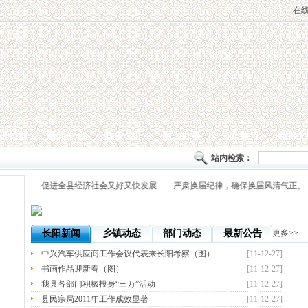
在
进长阳
新闻中心
政务公开
网上办事
公众参与
精神文
站内检索：
2020年）》 促进全县经济社会又好又快发展 严肃换届纪律，确保换届风清气正
长阳新闻
乡镇动态
部门动态
最新公告
更多>>
中兴汽车供应商工作会议代表来长阳考察（图）
[11-12-27]
书画作品迎新春（图）
[11-12-27]
我县各部门积极投身“三万”活动
[11-12-27]
县民宗局2011年工作成效显著
[11-12-27]