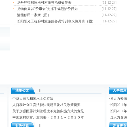
龙舟坪镇郑家榜村村庄整治成效显著
[11-12-27]
县物价局以“价审会”为抓手规范治价行为
[11-12-27]
清能移民一家亲（图）
[11-12-27]
长阳阳光工程乡村旅游服务员培训班火热开班（图）
[11-12-27]
| |
法规公文
人事信息
·
中华人民共和国水土保持法
·
县人力资源
·
人口和计划生育法律法规规章及相关政策摘要
·
长阳201
·
关于加强雨露计划管理改革完善实施方式的意见
·
长阳201
·
中国农村扶贫开发纲要（２０１１－２０２０年
·
县人力资源
| |
财政信息
发展规划